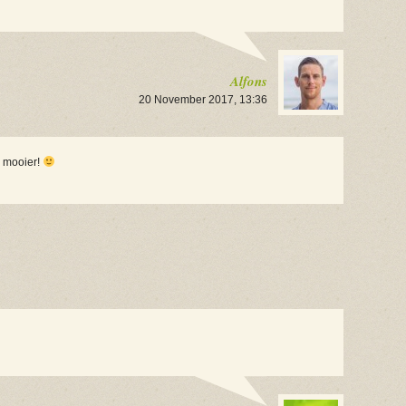
Alfons
20 November 2017, 13:36
g mooier!