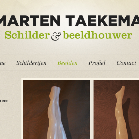
me
Schilderijen
Beelden
Profiel
Contact
m een