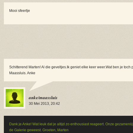
Mooi sfeertje
Schitterend Marten! Al die geveltjes.Ik geniet elke keer weer.Wat ben je toch p
Maassluis. Anke
anke/maassluis
30 Mei 2013, 20:42
Dank je Anke! Wat leuk dat je altijd zo enthousiast reageert. Onze gezamenlij
de Galerie geweest. Groeten, Marten