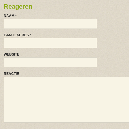
Reageren
NAAM
*
E-MAIL ADRES
*
WEBSITE
REACTIE