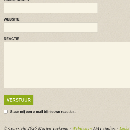
E-MAIL ADRES
*
WEBSITE
REACTIE
Stuur mij een e-mail bij nieuwe reacties.
© Copyright 2026 Marten Taekema -
Webdesign
AMT studios -
Links