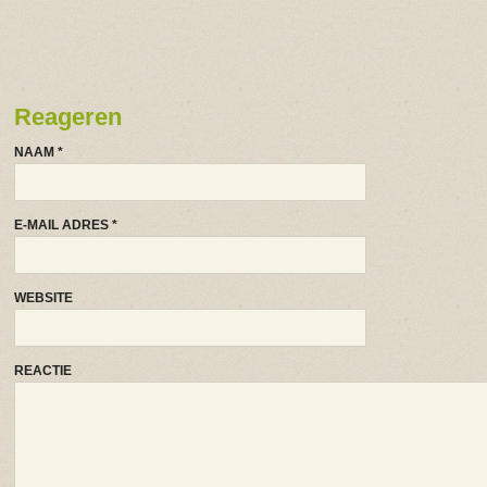
Reageren
NAAM
*
E-MAIL ADRES
*
WEBSITE
REACTIE