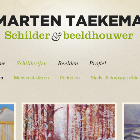
me
Schilderijen
Beelden
Profiel
en
Mensen & dieren
Portretten
Stads- & dorpsgezichte