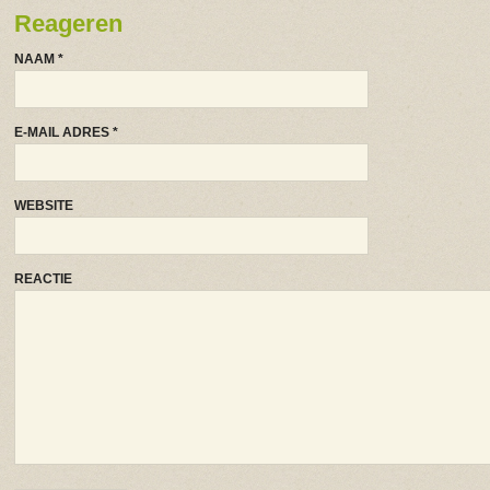
Reageren
NAAM
*
E-MAIL ADRES
*
WEBSITE
REACTIE