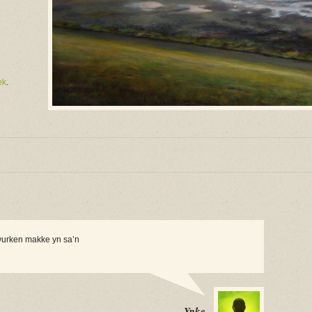
ek
.
 wurken makke yn sa’n
Ypke