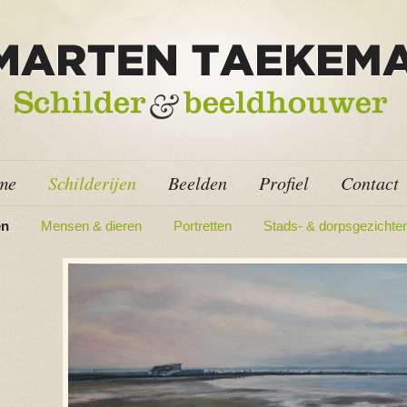
me
Schilderijen
Beelden
Profiel
Contact
en
Mensen & dieren
Portretten
Stads- & dorpsgezichte