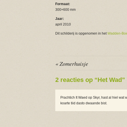
Formaat:
300×600 mm
Jaar:
april 2010
Dit schilderij is opgenomen in het
Wadden-Bo
« Zomerhuisje
2 reacties op “Het Wad”
Prachtich It Waed op Skyr, hast al hiel wat
koarte tiid dasto dwaande bist.