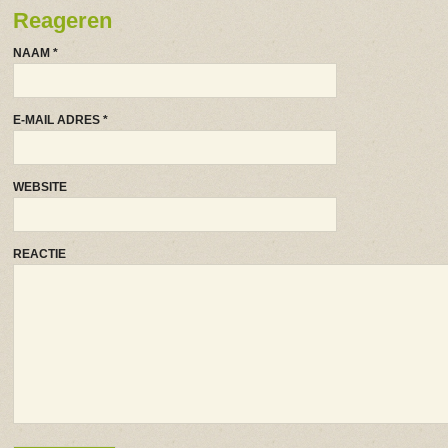
Reageren
NAAM
*
E-MAIL ADRES
*
WEBSITE
REACTIE