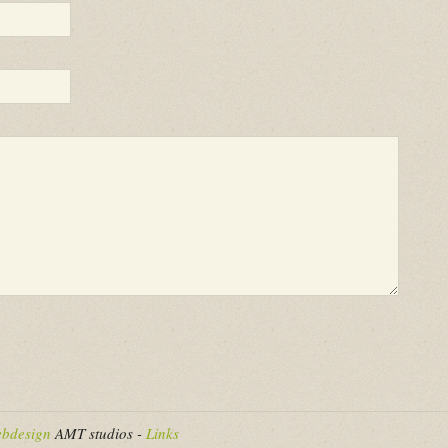
bdesign
AMT studios -
Links