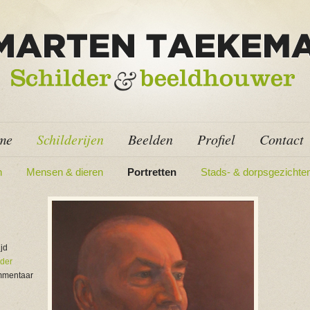
me
Schilderijen
Beelden
Profiel
Contact
n
Mensen & dieren
Portretten
Stads- & dorpsgezichte
ijd
der
mmentaar